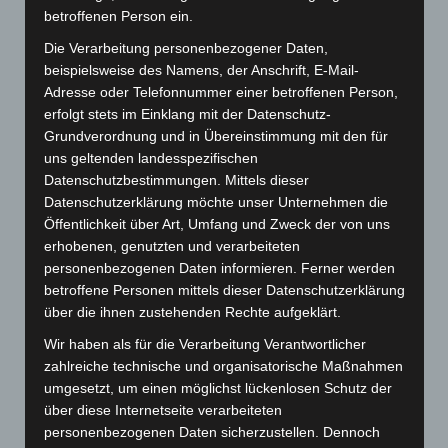
betroffenen Person ein.
Die Verarbeitung personenbezogener Daten,
beispielsweise des Namens, der Anschrift, E-Mail-
Adresse oder Telefonnummer einer betroffenen Person,
erfolgt stets im Einklang mit der Datenschutz-
Art.-Nr. 9004-1
Grundverordnung und in Übereinstimmung mit den für
Schal, 100% Polyester, Chiffon, Format ca.
42x180cm
uns geltenden landesspezifischen
Datenschutzbestimmungen. Mittels dieser
Preis: 0,00 € zzgl. MwSt. + Versandkosten
Datenschutzerklärung möchte unser Unternehmen die
Öffentlichkeit über Art, Umfang und Zweck der von uns
erhobenen, genutzten und verarbeiteten
personenbezogenen Daten informieren. Ferner werden
betroffene Personen mittels dieser Datenschutzerklärung
über die ihnen zustehenden Rechte aufgeklärt.
Wir haben als für die Verarbeitung Verantwortlicher
zahlreiche technische und organisatorische Maßnahmen
umgesetzt, um einen möglichst lückenlosen Schutz der
über diese Internetseite verarbeiteten
personenbezogenen Daten sicherzustellen. Dennoch