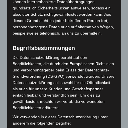
können Internetbasierte Datenübertragungen
grundsätzlich Sicherheitslücken aufweisen, sodass ein
absoluter Schutz nicht gewährleistet werden kann. Aus
Art.-Nr. 9004-9
diesem Grund steht es jeder betroffenen Person frei,
Schal, 100% Polyester, Chiffon, Format ca.
personenbezogene Daten auch auf alternativen Wegen,
42x180cm
beispielsweise telefonisch, an uns zu übermitteln.
Preis: 0,00 € zzgl. MwSt. + Versandkosten
Begriffsbestimmungen
Die Datenschutzerklärung beruht auf den
Begrifflichkeiten, die durch den Europäischen Richtlinien-
und Verordnungsgeber beim Erlass der Datenschutz-
Grundverordnung (DS-GVO) verwendet wurden. Unsere
Datenschutzerklärung soll sowohl für die Öffentlichkeit
als auch für unsere Kunden und Geschäftspartner
einfach lesbar und verständlich sein. Um dies zu
gewährleisten, möchten wir vorab die verwendeten
Begrifflichkeiten erläutern.
Wir verwenden in dieser Datenschutzerklärung unter
anderem die folgenden Begriffe: