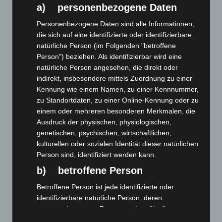
a) personenbezogene Daten
Art.-Nr. 9004-22
Schal, 100% Polyester, Chiffon, Format ca.
42x180cm
Personenbezogene Daten sind alle Informationen,
die sich auf eine identifizierte oder identifizierbare
Preis: 0,00 € zzgl. MwSt. + Versandkosten
natürliche Person (im Folgenden "betroffene
Person") beziehen. Als identifizierbar wird eine
natürliche Person angesehen, die direkt oder
indirekt, insbesondere mittels Zuordnung zu einer
Kennung wie einem Namen, zu einer Kennnummer,
zu Standortdaten, zu einer Online-Kennung oder zu
einem oder mehreren besonderen Merkmalen, die
Ausdruck der physischen, physiologischen,
genetischen, psychischen, wirtschaftlichen,
kulturellen oder sozialen Identität dieser natürlichen
Person sind, identifiziert werden kann.
b) betroffene Person
Betroffene Person ist jede identifizierte oder
identifizierbare natürliche Person, deren
Art.-Nr. 9004-33
personenbezogene Daten von dem für die
Schal, 100% Polyester, Chiffon, Format ca.
42x180cm
Verarbeitung Verantwortlichen verarbeitet werden.