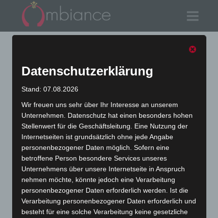
Suchergebnisse für
Datenschutzerklärung
'051517-1'
Stand: 07.08.2026
Wir freuen uns sehr über Ihr Interesse an unserem
Unternehmen. Datenschutz hat einen besonders hohen
Stellenwert für die Geschäftsleitung. Eine Nutzung der
Internetseiten ist grundsätzlich ohne jede Angabe
personenbezogener Daten möglich. Sofern eine
Alle
Krawatten
Tücher
Sets
Schleifen
betroffene Person besondere Services unseres
Schals
Verpackungen
Hemden + Blusen
Unternehmens über unsere Internetseite in Anspruch
Hosenträger
Outlet
Neuheiten
nehmen möchte, könnte jedoch eine Verarbeitung
personenbezogener Daten erforderlich werden. Ist die
Verarbeitung personenbezogener Daten erforderlich und
besteht für eine solche Verarbeitung keine gesetzliche