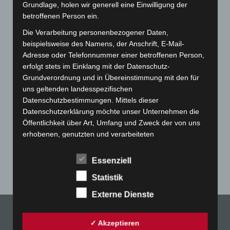
Grundlage, holen wir generell eine Einwilligung der
betroffenen Person ein.
Die Verarbeitung personenbezogener Daten,
beispielsweise des Namens, der Anschrift, E-Mail-
Adresse oder Telefonnummer einer betroffenen Person,
erfolgt stets im Einklang mit der Datenschutz-
Grundverordnung und in Übereinstimmung mit den für
uns geltenden landesspezifischen
Datenschutzbestimmungen. Mittels dieser
Datenschutzerklärung möchte unser Unternehmen die
Art.-Nr. 051517-1
Nickituch, Reine Seide, Twill, bedruckt, ca.
Öffentlichkeit über Art, Umfang und Zweck der von uns
53x53cm
erhobenen, genutzten und verarbeiteten
personenbezogenen Daten informieren. Ferner werden
Preis: 0,00 € zzgl. MwSt. + Versandkosten
betroffene Personen mittels dieser Datenschutzerklärung
Essenziell
über die ihnen zustehenden Rechte aufgeklärt.
Statistik
Wir haben als für die Verarbeitung Verantwortlicher
Externe Dienste
zahlreiche technische und organisatorische Maßnahmen
umgesetzt, um einen möglichst lückenlosen Schutz der
über diese Internetseite verarbeiteten
✓ Akzeptieren
personenbezogenen Daten sicherzustellen. Dennoch